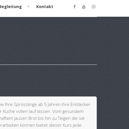
Begleitung
Kontakt
e Ihre Sprösslinge ab 5 Jahren ihre Entdecker
der Küche vollen lauf lassen. Vom gesundem
ftem jausen Brot bis hin zu Teigen die sie
erarbeiten können bietet dieser Kurs jede