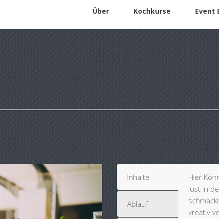
Über
Kochkurse
Event 
Inhalte
Hier Könn
lust in 
schmackha
Ablauf
kreativ v