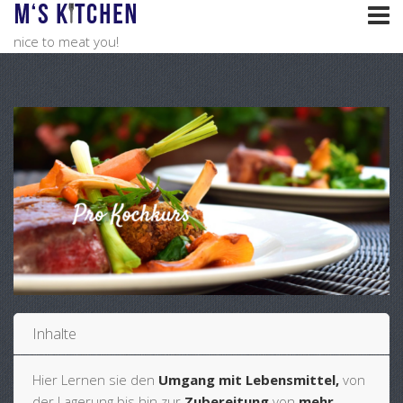
nice to meat you!
Inhalte
Hier Lernen sie den
Umgang mit Lebensmittel,
von
der Lagerung bis hin zur
Zubereitung
von
mehr