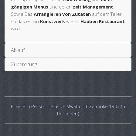
gängigen Menüs
und deren
zeit Management
.
Sowie Das
Arrangieren von Zutaten
auf dem Teller
so das es ein
Kunstwerk
wie im
Hauben Restaurant
wird.
Ablauf
Zubereitung
Preis Pro Person inklusive MwSt und Getränke 190€ (6
Personen)