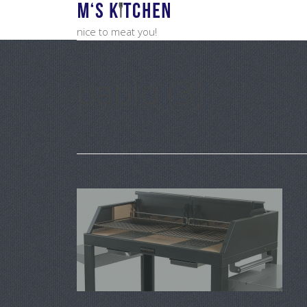
nice to meat you!
pablo (3)